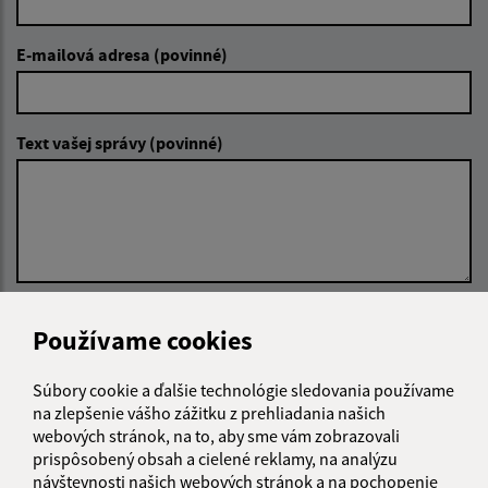
E-mailová adresa (povinné)
Text vašej správy (povinné)
Oboznámil som sa so
spracúvaním osobných
Používame cookies
údajov
Súbory cookie a ďalšie technológie sledovania používame
Google reCaptcha Response
Odoslať správu
na zlepšenie vášho zážitku z prehliadania našich
webových stránok, na to, aby sme vám zobrazovali
prispôsobený obsah a cielené reklamy, na analýzu
návštevnosti našich webových stránok a na pochopenie