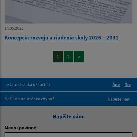
14.05.2026
Koncepcia rozvoja a riadenia školy 2026 – 2031
1
2
>
Je táto stránka užitočná?
Áno
Nie
Boli tieto 
Boli 
Našli ste na stránke chybu?
Napíšte nám
Napíšte nám:
Meno (povinné)