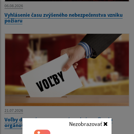
06.08.2026
Vyhlásenie času zvýšeného nebezpečenstva vzniku
požiaru
21.07.2026
Voľby do orgánov samosprávy obcí a voľby do
Nezobrazovať
orgánov samosprávnych krajov