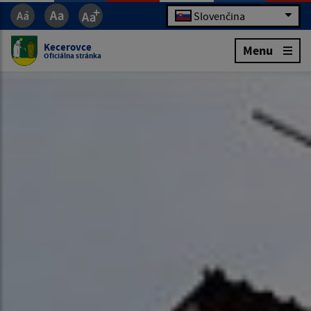
Slovenčina
Kecerovce
Menu
Oficiálna stránka