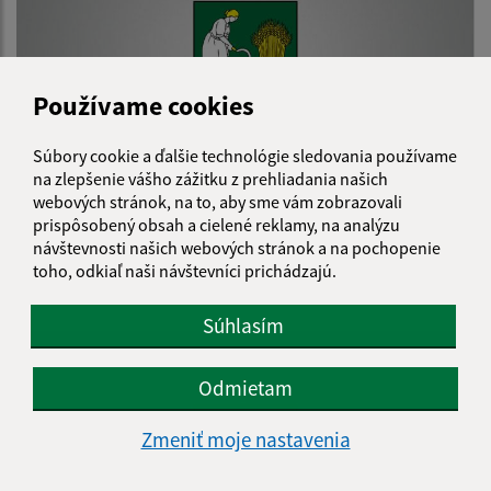
Používame cookies
Súbory cookie a ďalšie technológie sledovania používame
na zlepšenie vášho zážitku z prehliadania našich
webových stránok, na to, aby sme vám zobrazovali
25.01.2021
prispôsobený obsah a cielené reklamy, na analýzu
Výzva na predloženie ponuky: Zabezpečenie
návštevnosti našich webových stránok a na pochopenie
stravovania pre deti materskej školy Kecerovce -
toho, odkiaľ naši návštevníci prichádzajú.
ovocie a zelenina
Súhlasím
Odmietam
Zmeniť moje nastavenia