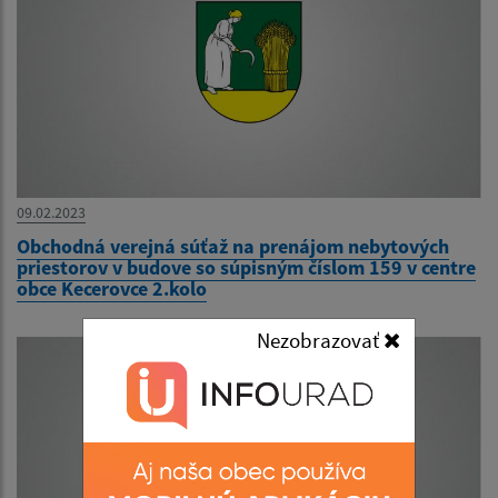
09.02.2023
Obchodná verejná súťaž na prenájom nebytových
priestorov v budove so súpisným číslom 159 v centre
obce Kecerovce 2.kolo
Nezobrazovať