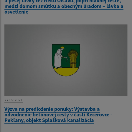
a pešej lávky cez rieku Olšavu, popri hlavnej ceste,
medzi domom smútku a obecným úradom – lávka a
osvetlenie
27.09.2021
Výzva na predloženie ponuky: Výstavba a
odvodnenie betónovej cesty v časti Kecerovce -
Pekľany, objekt Splašková kanalizácia