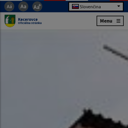
Slovenčina
Kecerovce
Menu
Oficiálna stránka