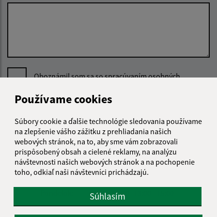
Oboznámil som sa so
spracúvaním osobných
údajov
Používame cookies
Google reCaptcha Response
Odoslať správu
Súbory cookie a ďalšie technológie sledovania používame
na zlepšenie vášho zážitku z prehliadania našich
webových stránok, na to, aby sme vám zobrazovali
prispôsobený obsah a cielené reklamy, na analýzu
Úradné hodiny:
návštevnosti našich webových stránok a na pochopenie
toho, odkiaľ naši návštevníci prichádzajú.
Deň
Čas doobeda
Čas poobede
Pondelok:
07:00 - 12:00
13:00 - 15:00
Súhlasím
Utorok:
07:00 - 12:00
nestránkové