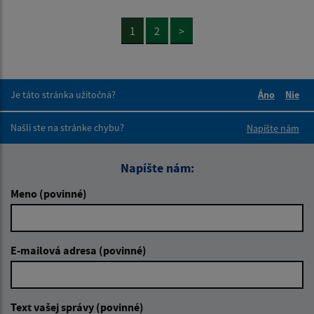
1
2
>
Je táto stránka užitočná?
Áno
Nie
Boli tieto 
Boli 
Našli ste na stránke chybu?
Napíšte nám
Napíšte nám:
Meno (povinné)
E-mailová adresa (povinné)
Text vašej správy (povinné)