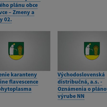
ho plánu obce
vce – Zmeny a
y 02.
enie karanteny
Východoslovenská
ine flavescence
distribučná, a.s. -
phytoplasma
Oznámenia o plán
výrube NN