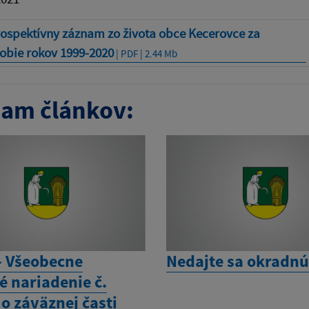
rospektívny záznam zo života obce Kecerovce za
obie rokov 1999-2020
| PDF | 2.44 Mb
am článkov:
- Všeobecne
Nedajte sa okradnú
é nariadenie č.
o záväznej časti