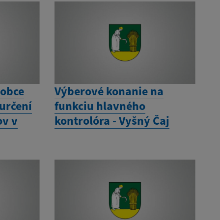
 obce
Výberové konanie na
 určení
funkciu hlavného
ov v
kontrolóra - Vyšný Čaj