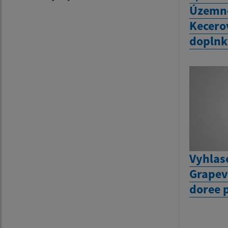
Územné
Kecero
doplnk
Vyhlas
Grapev
doree 