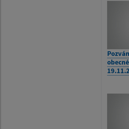
Pozván
obecné
19.11.