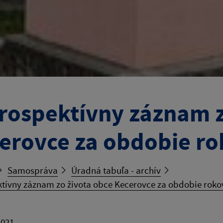
rospektívny záznam z
erovce za obdobie ro
Samospráva
Úradná tabuľa - archív
tívny záznam zo života obce Kecerovce za obdobie roko
2021