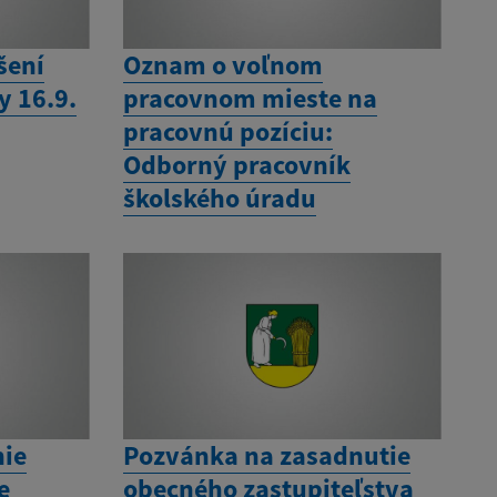
šení
Oznam o voľnom
y 16.9.
pracovnom mieste na
pracovnú pozíciu:
Odborný pracovník
školského úradu
nie
Pozvánka na zasadnutie
e
obecného zastupiteľstva