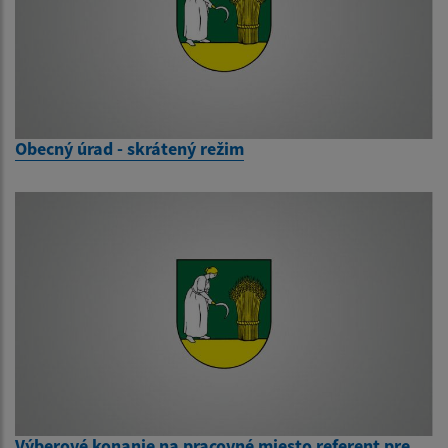
Obecný úrad - skrátený režim
Výberové konanie na pracovné miesto referent pre