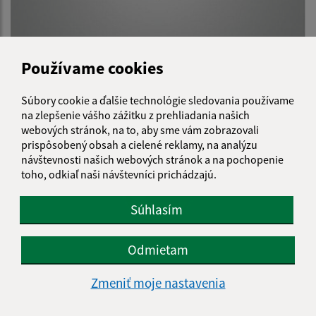
Pozvánka na zasadnutie obecného zastupiteľstva
Používame cookies
22.5.2025
Súbory cookie a ďalšie technológie sledovania používame
na zlepšenie vášho zážitku z prehliadania našich
webových stránok, na to, aby sme vám zobrazovali
prispôsobený obsah a cielené reklamy, na analýzu
návštevnosti našich webových stránok a na pochopenie
toho, odkiaľ naši návštevníci prichádzajú.
Súhlasím
Odmietam
Verejná vyhláška - oznámenie o začatí stavebného
Zmeniť moje nastavenia
konania