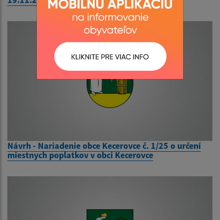
Návrh - Nariadenie obce Kecerovce č. 1/25 o určení
miestnych poplatkov v obci Kecerovce