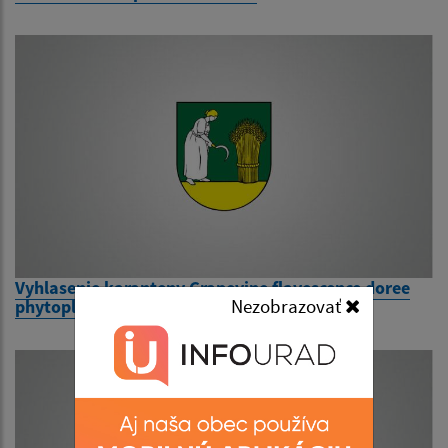
Vyhlasenie karanteny Grapevine flavescence doree
Nezobrazovať
phytoplasma