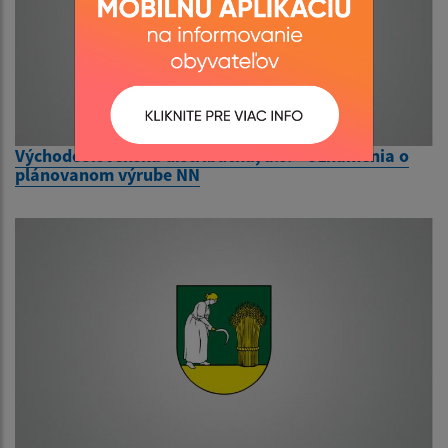
Východoslovenská distribučná, a.s. - Oznámenia o
plánovanom výrube NN