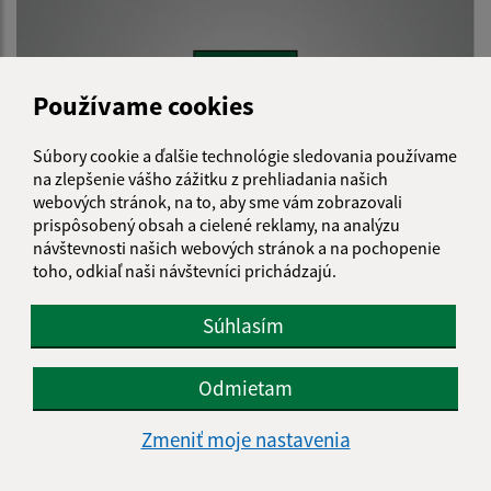
Používame cookies
Súbory cookie a ďalšie technológie sledovania používame
na zlepšenie vášho zážitku z prehliadania našich
webových stránok, na to, aby sme vám zobrazovali
prispôsobený obsah a cielené reklamy, na analýzu
návštevnosti našich webových stránok a na pochopenie
Oznámenie o verejnom prerokovaní návrhu
toho, odkiaľ naši návštevníci prichádzajú.
Územného plánu obce Kecerovce – Zmeny a doplnky
č.02
Súhlasím
Odmietam
Zmeniť moje nastavenia