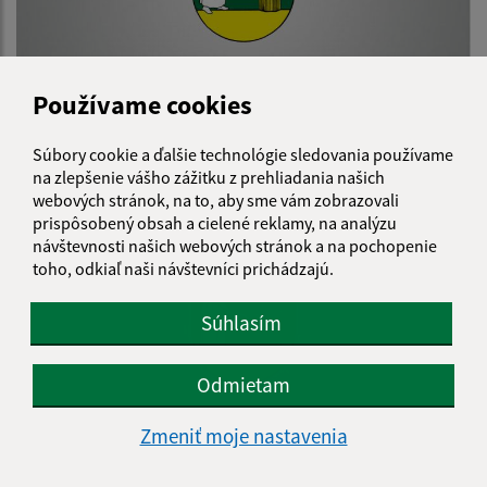
Používame cookies
Verejná vyhláška - oznámenie o začatí stavebného
konania
Súbory cookie a ďalšie technológie sledovania používame
na zlepšenie vášho zážitku z prehliadania našich
webových stránok, na to, aby sme vám zobrazovali
prispôsobený obsah a cielené reklamy, na analýzu
návštevnosti našich webových stránok a na pochopenie
toho, odkiaľ naši návštevníci prichádzajú.
Súhlasím
Odmietam
Zmeniť moje nastavenia
Úrad pre reguláciu sieťových odvetví - potvrdenie o