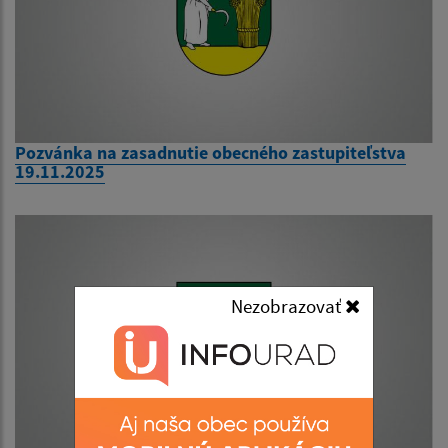
Pozvánka na zasadnutie obecného zastupiteľstva
19.11.2025
Nezobrazovať