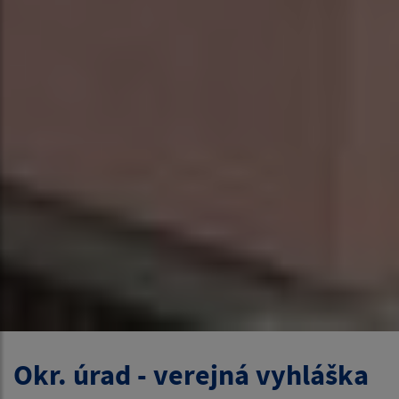
Okr. úrad - verejná vyhláška