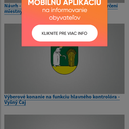
Návrh - Nariadenie obce Kecerovce č. 1/25 o určení
miestnych poplatkov v obci Kecerovce
Výberové konanie na funkciu hlavného kontrolóra -
Vyšný Čaj