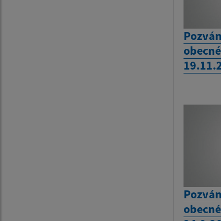
Pozván
obecné
19.11.
Pozván
obecné