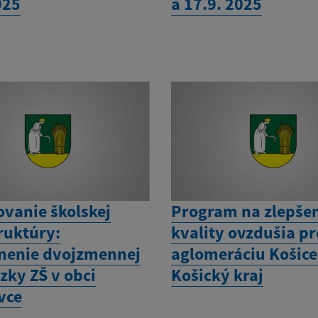
025
a 17.9. 2025
vanie školskej
Program na zlepše
ruktúry:
kvality ovzdušia pr
nenie dvojzmennej
aglomeráciu Košice
zky ZŠ v obci
Košický kraj
vce