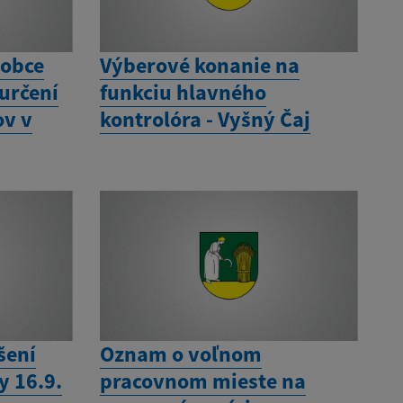
 obce
Výberové konanie na
 určení
funkciu hlavného
ov v
kontrolóra - Vyšný Čaj
šení
Oznam o voľnom
y 16.9.
pracovnom mieste na