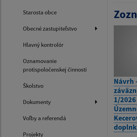
Zozn
Starosta obce
Obecné zastupiteľstvo
Hlavný kontrolór
Oznamovanie
protispoločenskej činnosti
Návrh 
Školstvo
záväzn
1/2026 
Dokumenty
Územné
Kecero
Voľby a referendá
doplnk
Projekty