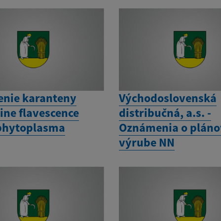
enie karanteny
Východoslovenská
ine flavescence
distribučná, a.s. -
phytoplasma
Oznámenia o plán
výrube NN