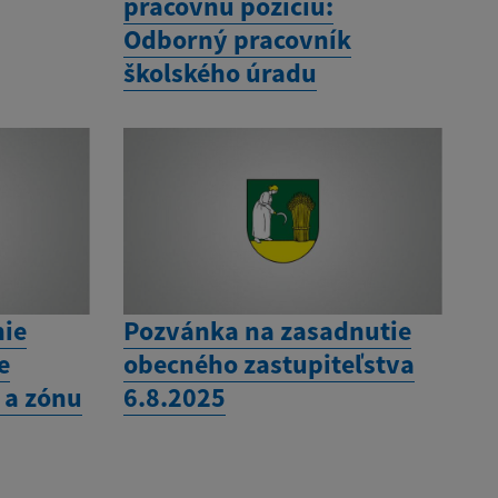
pracovnú pozíciu:
Odborný pracovník
školského úradu
nie
Pozvánka na zasadnutie
e
obecného zastupiteľstva
 a zónu
6.8.2025