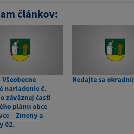
am článkov:
- Všeobecne
Nedajte sa okradnú
é nariadenie č.
o záväznej časti
ho plánu obce
vce – Zmeny a
y 02.