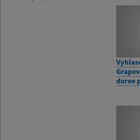
Vyhlas
Grapev
doree 