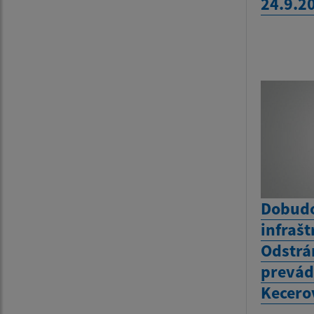
24.9.2
Dobudo
infrašt
Odstrá
prevád
Kecero