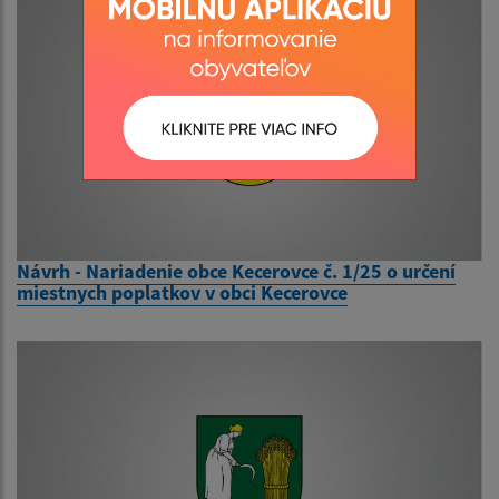
Návrh - Nariadenie obce Kecerovce č. 1/25 o určení
miestnych poplatkov v obci Kecerovce