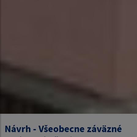
Návrh - Všeobecne záväzné