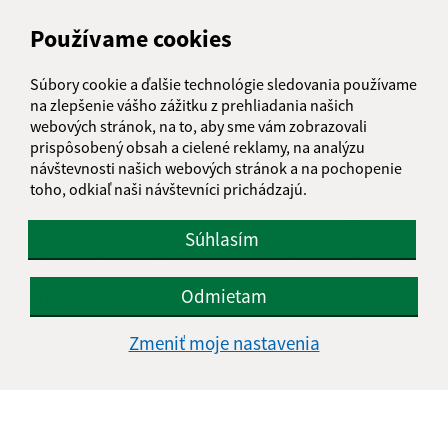
AUGUST 2026
Používame cookies
PO
UT
ST
ŠT
PI
SO
NE
Súbory cookie a ďalšie technológie sledovania používame
01
02
na zlepšenie vášho zážitku z prehliadania našich
webových stránok, na to, aby sme vám zobrazovali
03
04
05
06
07
08
09
prispôsobený obsah a cielené reklamy, na analýzu
návštevnosti našich webových stránok a na pochopenie
10
11
12
13
14
15
16
toho, odkiaľ naši návštevníci prichádzajú.
17
18
19
20
21
22
23
Súhlasím
24
25
26
27
28
29
30
Odmietam
31
Sobota, 8. august 2026
Zmeniť moje nastavenia
Meniny má Oskár