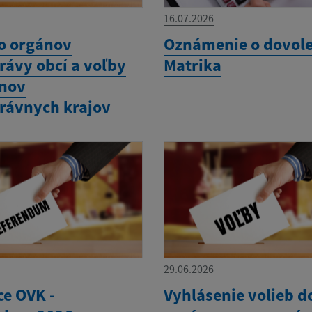
16.07.2026
o orgánov
Oznámenie o dovole
ávy obcí a voľby
Matrika
ánov
rávnych krajov
29.06.2026
ce OVK -
Vyhlásenie volieb d