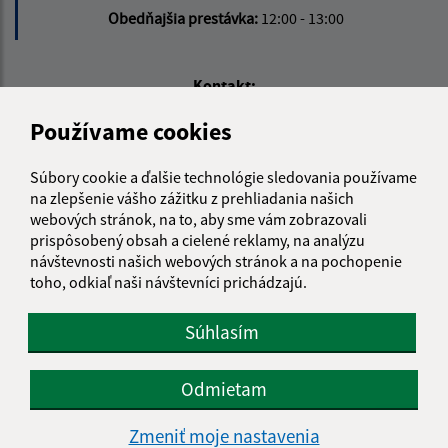
Obedňajšia prestávka:
12:00 - 13:00
Kontakt:
Obecný úrad Kecerovce
Používame cookies
Kecerovce 92
044 47 Kecerovce
Súbory cookie a ďalšie technológie sledovania používame
na zlepšenie vášho zážitku z prehliadania našich
info@obeckecerovce.sk
webových stránok, na to, aby sme vám zobrazovali
+421 55 699 02 39
prispôsobený obsah a cielené reklamy, na analýzu
návštevnosti našich webových stránok a na pochopenie
IČO: 00324299
toho, odkiaľ naši návštevníci prichádzajú.
Súhlasím
Odmietam
Zmeniť moje nastavenia