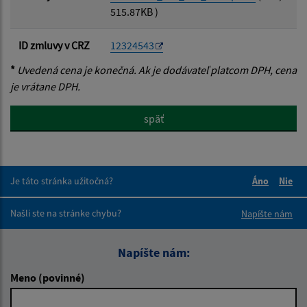
515.87KB )
ID zmluvy v CRZ
12324543
*
Uvedená cena je konečná. Ak je dodávateľ platcom DPH, cena
je vrátane DPH.
späť
Je táto stránka užitočná?
Áno
Nie
Boli tieto 
Boli 
Našli ste na stránke chybu?
Napíšte nám
Napíšte nám:
Meno (povinné)