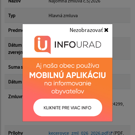
Názov
Nájomná zmluva č.5/2026
Typ
Hlavná zmluva
Suma od:
Nezobrazovať
Predmet
Prenájom hrobového miesta
Suma do:
Dátum
10.05.2026
zverejnenia
Typ:
Suma s DPH*
21.00 €
Dátum uzavretia
13.03.2026
Filtrovať
Reset
Zmluvná strana
Odberateľ
: Iveta Vachalcová
Dodávateľ
: Kecerovce, IČO: 00324299,
Adresa: Kecerovce 92, Mesto:
Kecerovce, PSČ: 04447
Prílohy
kecerovce_zml_026_2026.pdf
(PDF,