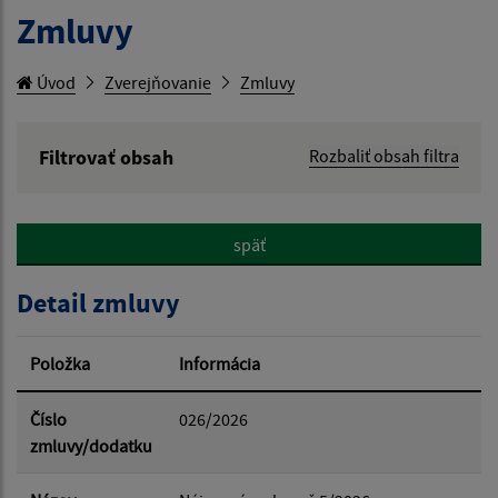
Zmluvy
Úvod
Zverejňovanie
Zmluvy
Filtrovať obsah
Rozbaliť obsah filtra
Hľadaný výraz:
späť
Hľadať v:
Detail zmluvy
Typ dátumu:
Položka
Informácia
Dátum od:
Číslo
026/2026
zmluvy/dodatku
Dátum do: