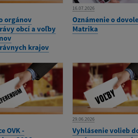
16.07.2026
o orgánov
Oznámenie o dovole
ávy obcí a voľby
Matrika
ánov
rávnych krajov
29.06.2026
ce OVK -
Vyhlásenie volieb d