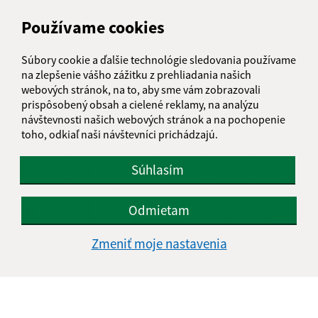
AUGUST 2026
Používame cookies
PO
UT
ST
ŠT
PI
SO
NE
Súbory cookie a ďalšie technológie sledovania používame
01
02
na zlepšenie vášho zážitku z prehliadania našich
webových stránok, na to, aby sme vám zobrazovali
03
04
05
06
07
08
09
prispôsobený obsah a cielené reklamy, na analýzu
návštevnosti našich webových stránok a na pochopenie
10
11
12
13
14
15
16
toho, odkiaľ naši návštevníci prichádzajú.
17
18
19
20
21
22
23
Súhlasím
24
25
26
27
28
29
30
Odmietam
31
Nedeľa, 9. august 2026
Zmeniť moje nastavenia
Meniny má Ľubomíra