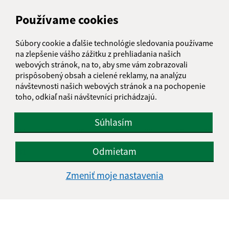
AUGUST 2026
Používame cookies
PO
UT
ST
ŠT
PI
SO
NE
Súbory cookie a ďalšie technológie sledovania používame
01
02
na zlepšenie vášho zážitku z prehliadania našich
webových stránok, na to, aby sme vám zobrazovali
03
04
05
06
07
08
09
prispôsobený obsah a cielené reklamy, na analýzu
návštevnosti našich webových stránok a na pochopenie
10
11
12
13
14
15
16
toho, odkiaľ naši návštevníci prichádzajú.
17
18
19
20
21
22
23
Súhlasím
24
25
26
27
28
29
30
Odmietam
31
Sobota, 8. august 2026
Zmeniť moje nastavenia
Meniny má Oskár