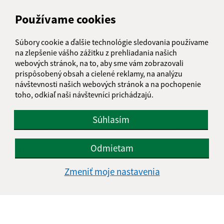
AUGUST 2026
Používame cookies
PO
UT
ST
ŠT
PI
SO
NE
Súbory cookie a ďalšie technológie sledovania používame
01
02
na zlepšenie vášho zážitku z prehliadania našich
webových stránok, na to, aby sme vám zobrazovali
03
04
05
06
07
08
09
prispôsobený obsah a cielené reklamy, na analýzu
návštevnosti našich webových stránok a na pochopenie
10
11
12
13
14
15
16
toho, odkiaľ naši návštevníci prichádzajú.
17
18
19
20
21
22
23
Súhlasím
24
25
26
27
28
29
30
Odmietam
31
Sobota, 8. august 2026
Zmeniť moje nastavenia
Meniny má Oskár