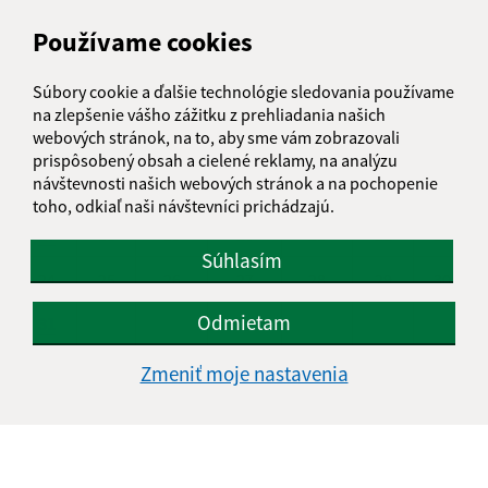
AUGUST 2026
Používame cookies
PO
UT
ST
ŠT
PI
SO
NE
Súbory cookie a ďalšie technológie sledovania používame
01
02
na zlepšenie vášho zážitku z prehliadania našich
webových stránok, na to, aby sme vám zobrazovali
03
04
05
06
07
08
09
prispôsobený obsah a cielené reklamy, na analýzu
návštevnosti našich webových stránok a na pochopenie
10
11
12
13
14
15
16
toho, odkiaľ naši návštevníci prichádzajú.
17
18
19
20
21
22
23
Súhlasím
24
25
26
27
28
29
30
Odmietam
31
Nedeľa, 9. august 2026
Zmeniť moje nastavenia
Meniny má Ľubomíra