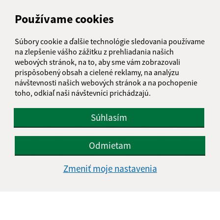
AUGUST 2026
Používame cookies
PO
UT
ST
ŠT
PI
SO
NE
Súbory cookie a ďalšie technológie sledovania používame
01
02
na zlepšenie vášho zážitku z prehliadania našich
webových stránok, na to, aby sme vám zobrazovali
03
04
05
06
07
08
09
prispôsobený obsah a cielené reklamy, na analýzu
návštevnosti našich webových stránok a na pochopenie
10
11
12
13
14
15
16
toho, odkiaľ naši návštevníci prichádzajú.
17
18
19
20
21
22
23
Súhlasím
24
25
26
27
28
29
30
Odmietam
31
Nedeľa, 9. august 2026
Zmeniť moje nastavenia
Meniny má Ľubomíra