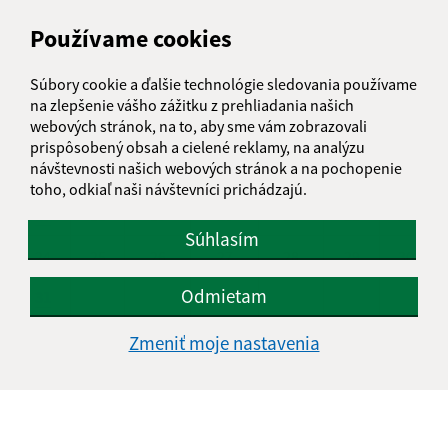
AUGUST 2026
Používame cookies
PO
UT
ST
ŠT
PI
SO
NE
Súbory cookie a ďalšie technológie sledovania používame
01
02
na zlepšenie vášho zážitku z prehliadania našich
webových stránok, na to, aby sme vám zobrazovali
03
04
05
06
07
08
09
prispôsobený obsah a cielené reklamy, na analýzu
návštevnosti našich webových stránok a na pochopenie
10
11
12
13
14
15
16
toho, odkiaľ naši návštevníci prichádzajú.
17
18
19
20
21
22
23
Súhlasím
24
25
26
27
28
29
30
Odmietam
31
Sobota, 8. august 2026
Zmeniť moje nastavenia
Meniny má Oskár