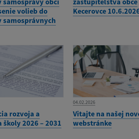
 samosprávy obcí
zastupiteľstva obce
senie volieb do
Kecerovce 10.6.202
v samosprávnych
04.02.2026
ia rozvoja a
Vitajte na našej nov
a školy 2026 – 2031
webstránke