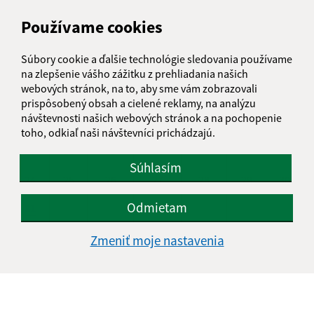
AUGUST 2026
Používame cookies
PO
UT
ST
ŠT
PI
SO
NE
Súbory cookie a ďalšie technológie sledovania používame
01
02
na zlepšenie vášho zážitku z prehliadania našich
webových stránok, na to, aby sme vám zobrazovali
03
04
05
06
07
08
09
prispôsobený obsah a cielené reklamy, na analýzu
návštevnosti našich webových stránok a na pochopenie
10
11
12
13
14
15
16
toho, odkiaľ naši návštevníci prichádzajú.
17
18
19
20
21
22
23
Súhlasím
24
25
26
27
28
29
30
Odmietam
31
Piatok, 7. august 2026
Zmeniť moje nastavenia
Meniny má Štefánia