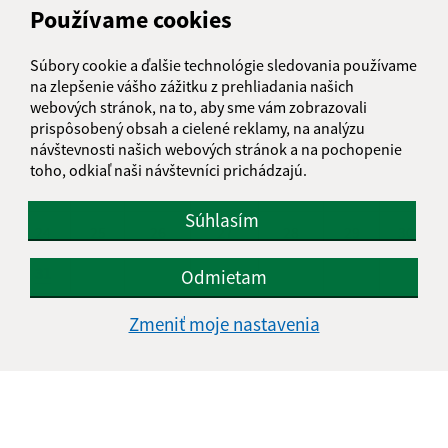
Používame cookies
PO
UT
ST
ŠT
PI
SO
NE
Súbory cookie a ďalšie technológie sledovania používame
01
02
na zlepšenie vášho zážitku z prehliadania našich
webových stránok, na to, aby sme vám zobrazovali
03
04
05
06
07
08
09
prispôsobený obsah a cielené reklamy, na analýzu
návštevnosti našich webových stránok a na pochopenie
10
11
12
13
14
15
16
toho, odkiaľ naši návštevníci prichádzajú.
17
18
19
20
21
22
23
Súhlasím
24
25
26
27
28
29
30
31
Odmietam
Štvrtok, 6. august 2026
Zmeniť moje nastavenia
Meniny má Jozefína
POČASIE