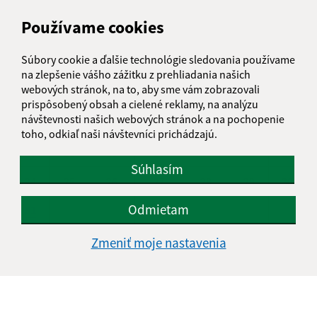
AUGUST 2026
Používame cookies
PO
UT
ST
ŠT
PI
SO
NE
Súbory cookie a ďalšie technológie sledovania používame
01
02
na zlepšenie vášho zážitku z prehliadania našich
webových stránok, na to, aby sme vám zobrazovali
03
04
05
06
07
08
09
prispôsobený obsah a cielené reklamy, na analýzu
návštevnosti našich webových stránok a na pochopenie
10
11
12
13
14
15
16
toho, odkiaľ naši návštevníci prichádzajú.
17
18
19
20
21
22
23
Súhlasím
24
25
26
27
28
29
30
Odmietam
31
Sobota, 8. august 2026
Zmeniť moje nastavenia
Meniny má Oskár